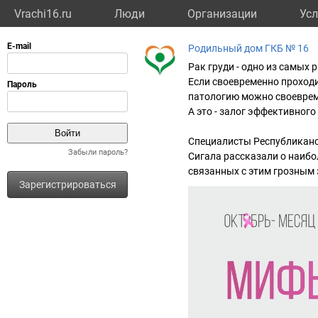
Vrachi16.ru
Люди
Организации
Усл
Родильный дом ГКБ № 16
Рак груди - одно из самых
Если своевременно проход
патологию можно своеврем
А это - залог эффективного
Специалисты Республиканск
Забыли пароль?
Сигала рассказали о наиб
связанных с этим грозным
Зарегистрироваться