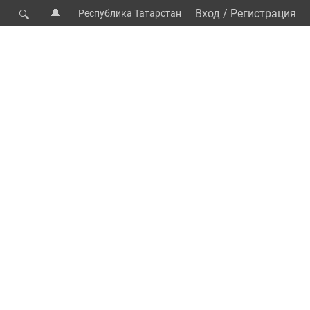
🔔
Вход
/
Регистрация
Республика Татарстан
🔍