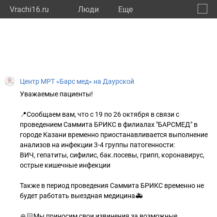
Vrachi16.ru
Люди
Eще
🔔
Респу
🔍
Центр МРТ «Барс мед» на Даурской
Уважаемые пациенты!
📍Сообщаем вам, что с 19 по 26 октября в связи с
проведением Саммита БРИКС в филиалах "БАРСМЕД" в
городе Казани временно приостанавливается выполнение
анализов на инфекции 3-4 группы патогенности:
ВИЧ, гепатиты, сифилис, бак.посевы, грипп, коронавирус,
острые кишечные инфекции
Также в период проведения Саммита БРИКС временно не
будет работать выездная медицина🚑
🙏🏻Мы приносим свои извинения за возможные