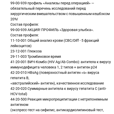
99-00-939 профиль «Анализы перед операцией» —
обязательный перечень исследований перед
хирургическим вмешательством с повышенным кешбэком
20%!
Состав профиля:
99-00-939 АКЦИЯ! ПРОФИЛЬ «Здоровая улыбка».
Состав профиля:
11-10-001 Общий анализ крови (CBC/Diff - 5 фракций
лейкоцитов)
23-12-001 Глюкоза
29-11-003 Тромбиновое время
41-20-001 ВИЧ-Комбо (HIV Ag/Ab Combo): антитела к вирусу
иммунодефицита человека 1, 2 типов + антиген p24
42-20-010 HBsAg (поверхностный антиген «s» вируса
гепатита B,
«австралийский» антиген), качественное исследование
42-20-020 Суммарные антитела к вирусу гепатита C (anti-
HCV-total)
44-20-500 Реакция микропреципитации с нетрепонемным
антигеном
(экспресс-тест на сифилис, антикардиолипиновый тест,