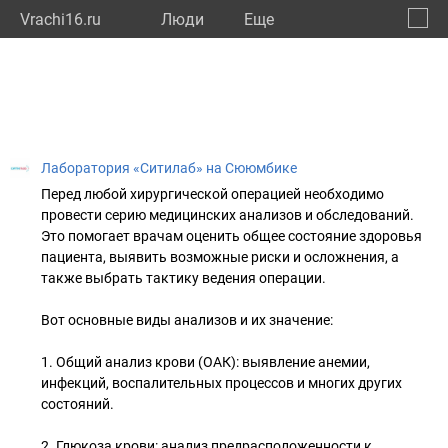
Vrachi16.ru
Люди
Eще
🔔
Респу
🔍
Лаборатория «Ситилаб» на Сююмбике
Перед любой хирургической операцией необходимо
провести серию медицинских анализов и обследований.
Это помогает врачам оценить общее состояние здоровья
пациента, выявить возможные риски и осложнения, а
также выбрать тактику ведения операции.
Вот основные виды анализов и их значение:
1. Общий анализ крови (ОАК): выявление анемии,
инфекций, воспалительных процессов и многих других
состояний.
2. Глюкоза крови: анализ предрасположенности к