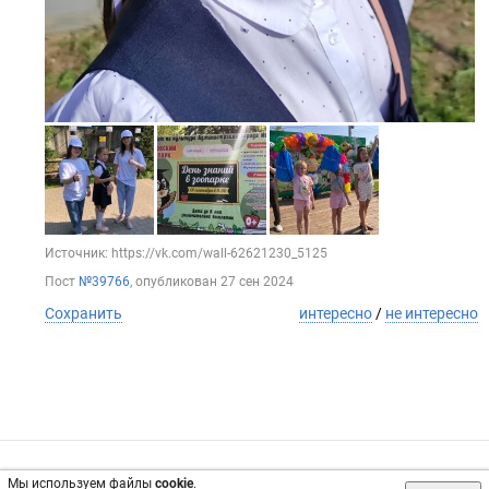
Источник: https://vk.com/wall-62621230_5125
Пост
№39766
, опубликован
27 сен 2024
Сохранить
интересно
/
не интересно
Обратная связь
Инвесторам
Вконтакте
Мы используем файлы
cookie
.