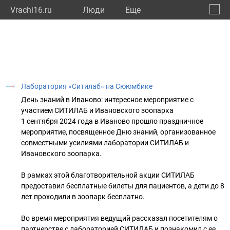
Vrachi16.ru
Люди
Eще
🔔
Респу
🔍
Лаборатория «Ситилаб» на Сююмбике
День знаний в Иваново: интересное мероприятие с
участием СИТИЛАБ и Ивановского зоопарка
1 сентября 2024 года в Иваново прошло праздничное
мероприятие, посвященное Дню знаний, организованное
совместными усилиями лаборатории СИТИЛАБ и
Ивановского зоопарка.
В рамках этой благотворительной акции СИТИЛАБ
предоставил бесплатные билеты для пациентов, а дети до 8
лет проходили в зоопарк бесплатно.
Во время мероприятия ведущий рассказал посетителям о
партнерстве с лабораторией СИТИЛАБ и познакомил с ее