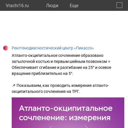
Vrachi16.ru
Люди
Eще
🔔
Респу
🔍
Рентгенодиагностический центр «Пикассо»
Атланто-окципитальное сочленение образовано
затылочной костью и первым шейным позвонком ⭐
Обеспечивает сгибание и разгибание на 25° и осевое
вращение приблизительно на 5°.
📌 Показываем, как проводить измерения атланто-
окципитального сочленения на ТРГ.