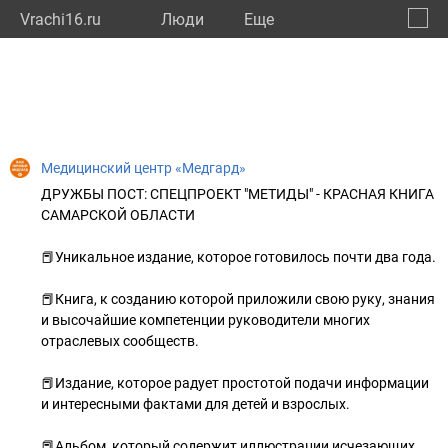
Vrachi16.ru
Люди
Eще
🔔
Респу
🔍
Медицинский центр «Медгард»
ДРУЖБЫ ПОСТ: СПЕЦПРОЕКТ "МЕТИДЫ" - КРАСНАЯ КНИГА
САМАРСКОЙ ОБЛАСТИ
📕Уникальное издание, которое готовилось почти два года.
📕Книга, к созданию которой приложили свою руку, знания
и высочайшие компетенции руководители многих
отраслевых сообществ.
📕Издание, которое радует простотой подачи информации
и интересными фактами для детей и взрослых.
📕Альбом, который содержит иллюстрации исчезающих