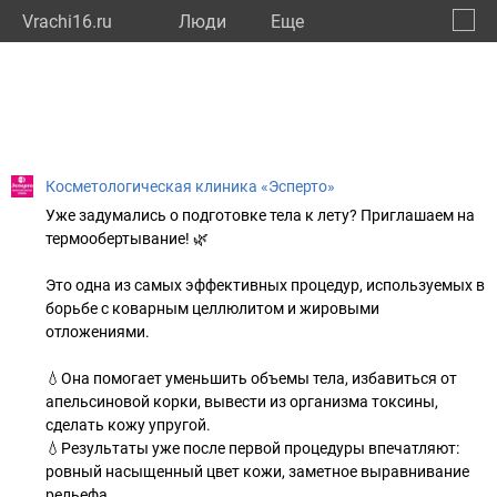
Vrachi16.ru
Люди
Eще
🔔
Респу
🔍
Косметологическая клиника «Эсперто»
Уже задумались о подготовке тела к лету? Приглашаем на
термообертывание! 🌿
Это одна из самых эффективных процедур, используемых в
борьбе с коварным целлюлитом и жировыми
отложениями.
💧Она помогает уменьшить объемы тела, избавиться от
апельсиновой корки, вывести из организма токсины,
сделать кожу упругой.
💧Результаты уже после первой процедуры впечатляют:
ровный насыщенный цвет кожи, заметное выравнивание
рельефа.