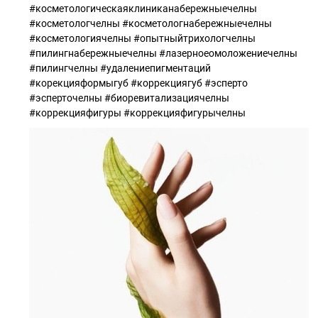
#косметологическаяклиниканабережныечелны
#косметологчелны #косметологнабережныечелны
#косметологиячелны #опытныйтрихологчелны
#пилингнабережныечелны #лазерноеомоложениечелны
#пилингчелны #удалениепигментаций
#корекцияформыгуб #коррекциягуб #эсперто
#эсперточелны #биоревитализациячелны
#коррекцияфигуры #коррекцияфигурычелны