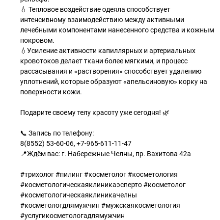
💧 Тепловое воздействие одеяла способствует
интенсивному взаимодействию между активными
лечебными компонентами нанесенного средства и кожным
покровом.
💧Усиление активности капиллярных и артериальных
кровотоков делает ткани более мягкими, и процесс
рассасывания и «растворения» способствует удалению
уплотнений, которые образуют «апельсиновую» корку на
поверхности кожи.
Подарите своему телу красоту уже сегодня! 🌿
📞 Запись по телефону:
8(8552) 53-60-06, +7-965-611-11-47
📍Ждём вас: г. Набережные Челны, пр. Вахитова 42а
#трихолог #пилинг #косметолог #косметология
#косметологическаяклиникаэсперто #косметолог
#косметологическаяклиникачелны
#косметологдлямужчин #мужскаякосметология
#услугикосметологадлямужчин