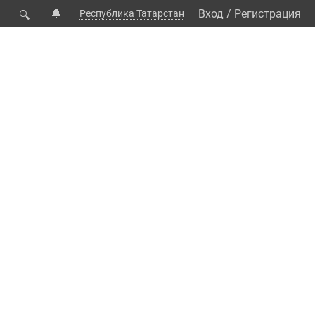
🔔
Вход
/
Регистрация
Республика Татарстан
🔍