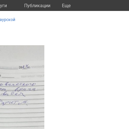
уги
Публикации
Eще
Даурской