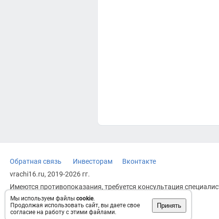
Обратная связь
Инвесторам
Вконтакте
vrachi16.ru, 2019-2026 гг.
Имеются противопоказания, требуется консультация специалист
заменяет прием врача.
Мы используем файлы
cookie
.
Принять
Продолжая использовать сайт, вы даете свое
Возрастное ограничение: 18+
согласие на работу с этими файлами.