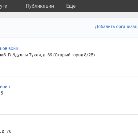
уги
Публикации
Eще
Добавить организа
анов войн
б. Габдуллы Тукая, д. 39 (Старый город 8/25)
 войн
 5
 д. 76