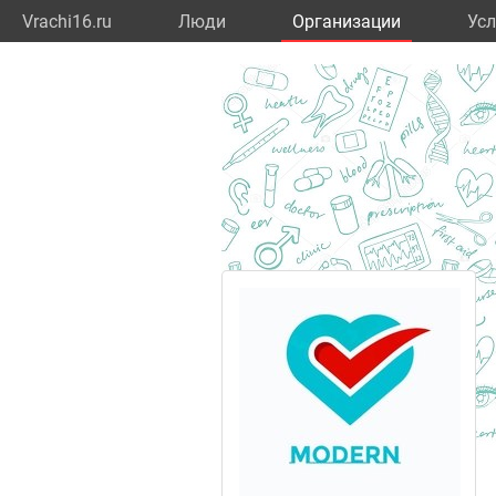
Vrachi16.ru
Люди
Организации
Усл