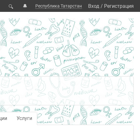
🔔
Вход
/
Регистрация
Республика Татарстан
🔍
ции
Услуги