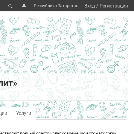
🔔
Вход
/
Регистрация
Республика Татарстан
🔍
лит»
ции
Услуги
ществляют полный спектр услуг современной стоматологии.