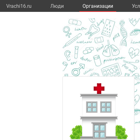
Vrachi16.ru
Люди
Организации
Усл