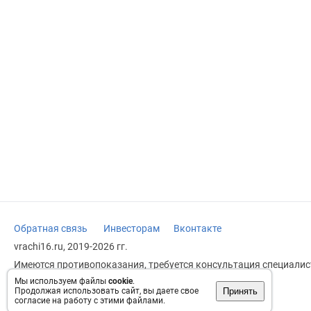
Обратная связь
Инвесторам
Вконтакте
vrachi16.ru, 2019-2026 гг.
Имеются противопоказания, требуется консультация специалист
заменяет прием врача.
Мы используем файлы
cookie
.
Принять
Продолжая использовать сайт, вы даете свое
Возрастное ограничение: 18+
согласие на работу с этими файлами.