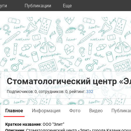
уги
Публикации
Eще
Стоматологический центр «Э
Подписчиков: 0, сотрудников: 0, рейтинг:
332
Главное
Информация
Фото
Видео
Публика
Краткое название
:
ООО "Элит"
Описание
: Стоматологический центр «Элит» города Казани осу