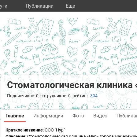
уги
Публикации
Eще
Стоматологическая клиника 
Подписчиков: 0, сотрудников: 0, рейтинг:
304
Главное
Информация
Фото
Видео
Публика
Краткое название
:
ООО "Нур"
Описание
: Стоматологическая клиника «Нур» города Набереж