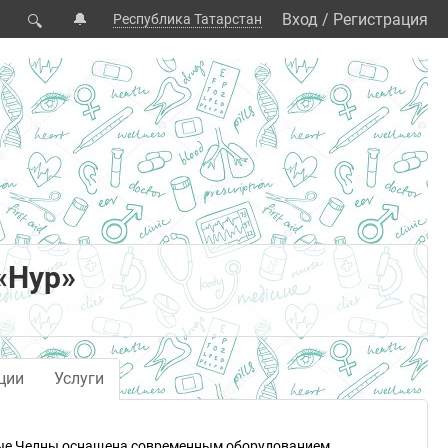
🔔
Вход
/
Регистрация
Республика Татарстан
🔍
«Нур»
ции
Услуги
ные Челны оснащена современным оборудованием.