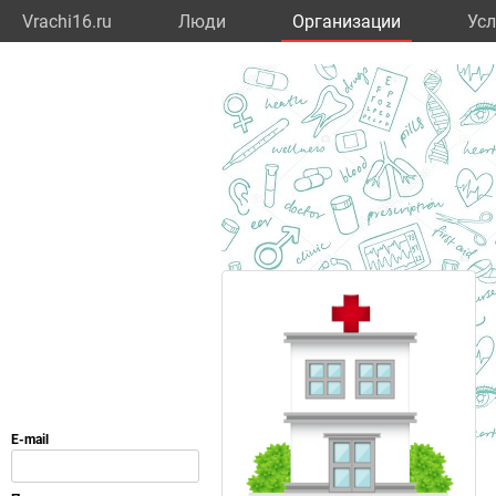
Vrachi16.ru
Люди
Организации
Усл