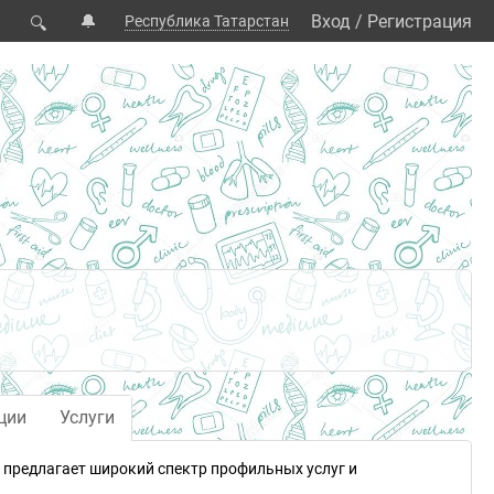
🔔
Вход
/
Регистрация
Республика Татарстан
🔍
ции
Услуги
и предлагает широкий спектр профильных услуг и