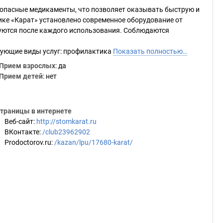
зопасные медикаменты, что позволяет оказывать быструю и
ке «Карат» установлено современное оборудование от
уются после каждого использования. Соблюдаются
дующие виды услуг: профилактика
Показать полностью…
Прием взрослых
: да
Прием детей
: нет
траницы в интернете
Веб-сайт
:
http://stomkarat.ru
ВКонтакте
:
/club23962902
Prodoctorov.ru
:
/kazan/lpu/17680-karat/