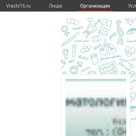
Vrachi16.ru
Люди
Организации
Усл