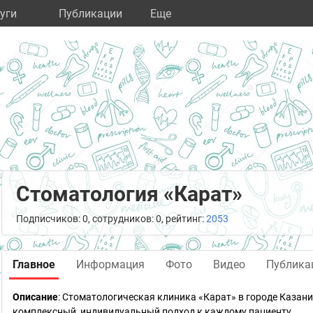
уги
Публикации
Eще
Стоматология «Карат»
Подписчиков: 0, сотрудников: 0, рейтинг:
2053
Главное
Информация
Фото
Видео
Публика
Описание
: Стоматологическая клиника «Карат» в городе Казан
комплексный, индивидуальный подход к каждому пациенту.