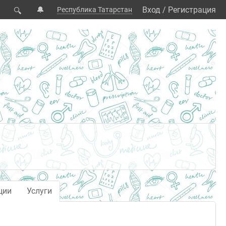
🔔
Вход
/
Регистрация
Республика Татарстан
🔍
ции
Услуги