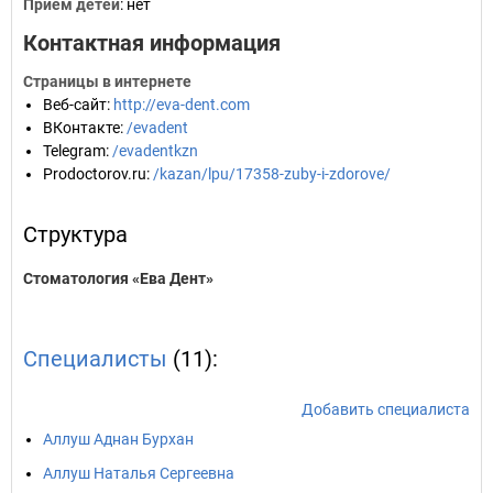
Прием детей
: нет
Контактная информация
Страницы в интернете
Веб-сайт
:
http://eva-dent.com
ВКонтакте
:
/evadent
Telegram
:
/evadentkzn
Prodoctorov.ru
:
/kazan/lpu/17358-zuby-i-zdorove/
Структура
Стоматология «Ева Дент»
Специалисты
(11):
Добавить специалиста
Аллуш Аднан Бурхан
Аллуш Наталья Сергеевна