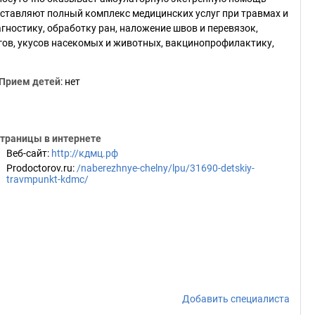
ставляют полный комплекс медицинских услуг при травмах и
гностику, обработку ран, наложение швов и перевязок,
ов, укусов насекомых и животных, вакцинопрофилактику,
Прием детей
: нет
траницы в интернете
Веб-сайт
:
http://кдмц.рф
Prodoctorov.ru
:
/naberezhnye-chelny/lpu/31690-detskiy-
travmpunkt-kdmc/
Добавить специалиста