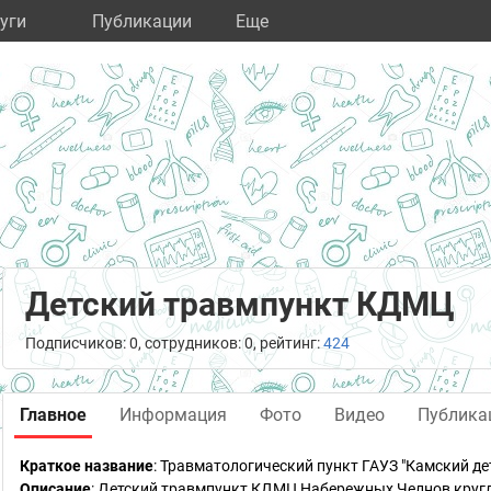
уги
Публикации
Eще
Детский травмпункт КДМЦ
Подписчиков: 0, сотрудников: 0, рейтинг:
424
Главное
Информация
Фото
Видео
Публика
Краткое название
:
Травматологический пункт ГАУЗ "Камский де
Описание
: Детский травмпункт КДМЦ Набережных Челнов круг