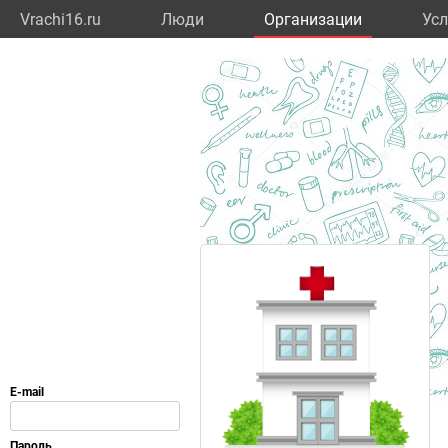
Vrachi16.ru
Люди
Организации
Усл