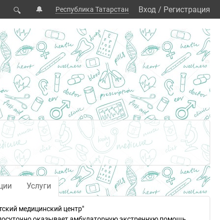
🔔
Вход
/
Регистрация
Республика Татарстан
🔍
ции
Услуги
тский медицинский центр"
лосуточно оказывает амбулаторную экстренную помощь