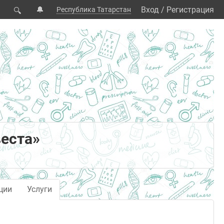
🔔
Вход
/
Регистрация
Республика Татарстан
🔍
еста»
ции
Услуги