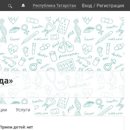
🔔
Вход
/
Регистрация
Республика Татарстан
🔍
да»
ции
Услуги
Прием детей
: нет