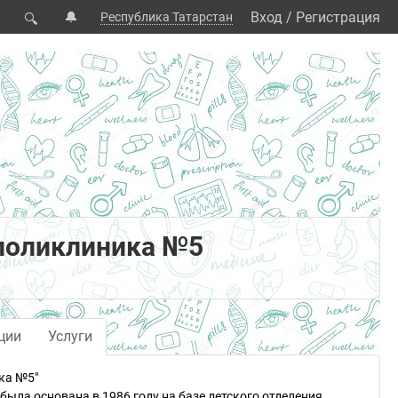
🔔
Вход
/
Регистрация
Республика Татарстан
🔍
 поликлиника №5
ции
Услуги
ка №5"
ыла основана в 1986 году на базе детского отделения