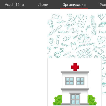
Vrachi16.ru
Люди
Организации
Усл