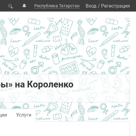
🔔
Вход
/
Регистрация
Республика Татарстан
🔍
ы» на Короленко
ции
Услуги