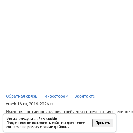
Обратная связь
Инвесторам
Вконтакте
vrachi16.ru, 2019-2026 гг.
Имеются противопоказания, требуется консультация специалист
заменяет прием врача.
Мы используем файлы
cookie
.
Принять
Продолжая использовать сайт, вы даете свое
Возрастное ограничение: 18+
согласие на работу с этими файлами.