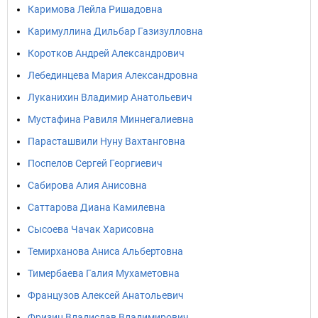
Каримова Лейла Ришадовна
Каримуллина Дильбар Газизулловна
Коротков Андрей Александрович
Лебединцева Мария Александровна
Луканихин Владимир Анатольевич
Мустафина Равиля Миннегалиевна
Парасташвили Нуну Вахтанговна
Поспелов Сергей Георгиевич
Сабирова Алия Анисовна
Саттарова Диана Камилевна
Сысоева Чачак Харисовна
Темирханова Аниса Альбертовна
Тимербаева Галия Мухаметовна
Французов Алексей Анатольевич
Фризин Владислав Владимирович