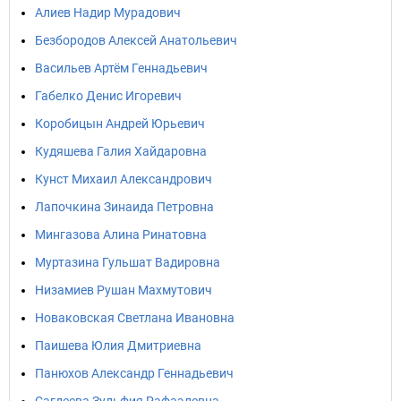
Алиев Надир Мурадович
Безбородов Алексей Анатольевич
Васильев Артём Геннадьевич
Габелко Денис Игоревич
Коробицын Андрей Юрьевич
Кудяшева Галия Хайдаровна
Кунст Михаил Александрович
Лапочкина Зинаида Петровна
Мингазова Алина Ринатовна
Муртазина Гульшат Вадировна
Низамиев Рушан Махмутович
Новаковская Светлана Ивановна
Паишева Юлия Дмитриевна
Панюхов Александр Геннадьевич