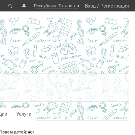
🔔
Вход
/
Регистрация
Республика Татарстан
🔍
ции
Услуги
Прием детей
: нет