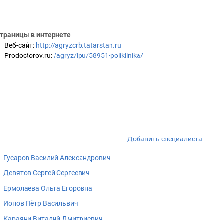
траницы в интернете
Веб-сайт
:
http://agryzcrb.tatarstan.ru
Prodoctorov.ru
:
/agryz/lpu/58951-poliklinika/
Добавить специалиста
Гусаров Василий Александрович
Девятов Сергей Сергеевич
Ермолаева Ольга Егоровна
Ионов Пётр Васильвич
Караяни Виталий Дмитриевич