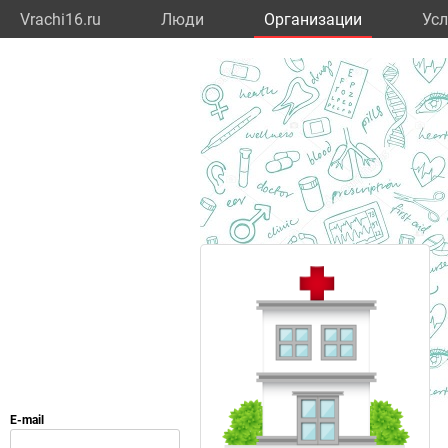
Vrachi16.ru
Люди
Организации
Усл