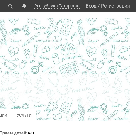
🔔
Вход
/
Регистрация
Республика Татарстан
🔍
ции
Услуги
Прием детей
: нет