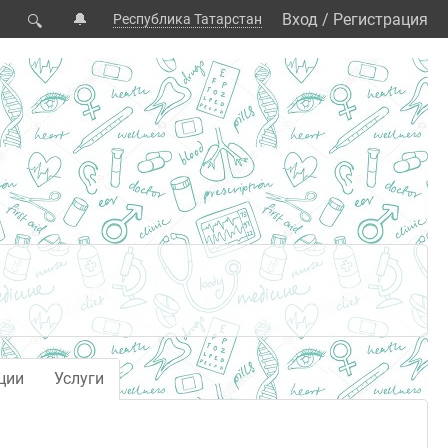
🔔
Вход
/
Регистрация
Республика Татарстан
🔍
ции
Услуги