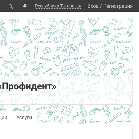
🔔
Вход
/
Регистрация
Республика Татарстан
🔍
 «Профидент»
ции
Услуги