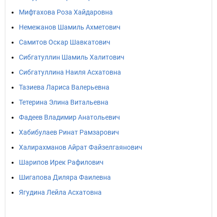
Мифтахова Роза Хайдаровна
Немежанов Шамиль Ахметович
Самитов Оскар Шавкатович
Сибгатуллин Шамиль Халитович
Сибгатуллина Наиля Асхатовна
Тазиева Лариса Валерьевна
Тетерина Элина Витальевна
Фадеев Владимир Анатольевич
Хабибулаев Ринат Рамзарович
Халирахманов Айрат Файзелгаянович
Шарипов Ирек Рафилович
Шигапова Диляра Фаилевна
Ягудина Лейла Асхатовна