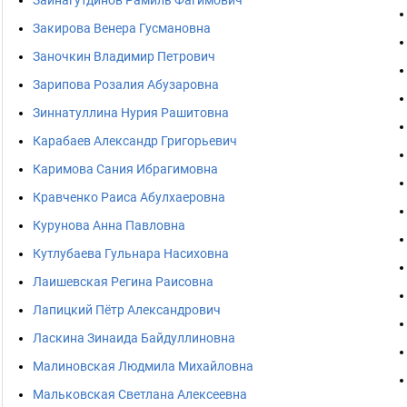
Зайнагутдинов Рамиль Фагимович
Закирова Венера Гусмановна
Заночкин Владимир Петрович
Зарипова Розалия Абузаровна
Зиннатуллина Нурия Рашитовна
Карабаев Александр Григорьевич
Каримова Сания Ибрагимовна
Кравченко Раиса Абулхаеровна
Курунова Анна Павловна
Кутлубаева Гульнара Насиховна
Лаишевская Регина Раисовна
Лапицкий Пётр Александрович
Ласкина Зинаида Байдуллиновна
Малиновская Людмила Михайловна
Мальковская Светлана Алексеевна