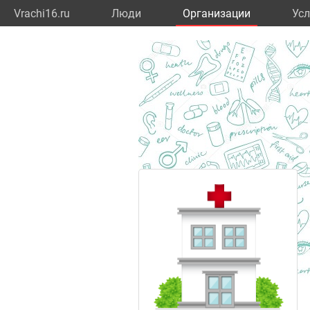
Vrachi16.ru
Люди
Организации
Усл