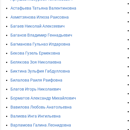
Астафьева Татьяна Валентиновна
Ахметзянова Илюза Раисовна
Багаев Николай Алексеевич
Баганов Владимир Геннадьевич
Багманова Гульназ Илдаровна
Бекова Гузель Ермековна
Белякова Зоя Николаевна
Биктина Зульфия Габдулловна
Билалова Раиля Раифовна
Благов Игорь Николаевич
Борматов Александр Михайлович
Вавилова Любовь Анатольевна
Валиева Инга Ингильевна
Варламова Галина Леонидовна