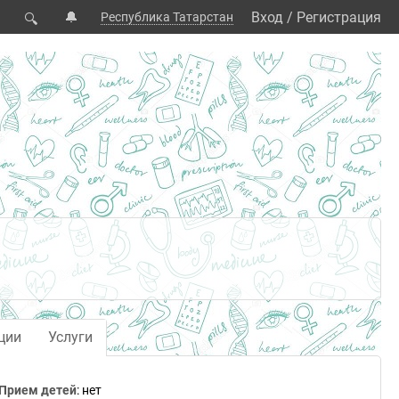
🔔
Вход
/
Регистрация
Республика Татарстан
🔍
ции
Услуги
Прием детей
: нет