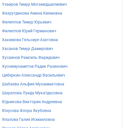
Узаиров Тимур Могамедшапиевич
Фахрутдинова Амина Киямовна
Филиппов Тимур Юрьевич
Филиппов Юрий Германович
Хакимова Гельсире Азатовна
Хасанов Тимур Дамирович
Хусаинов Рамсиль Фаридович
Хуснимухаметов Радик Разинович
Циберкин Александр Васильевич
Шабаева Альфия Мухамматовна
Шарапова Луида Мукатдасовна
Юдникова Виктория Андреевна
Юнусова Флора Якубовна
Ялалова Галия Исмаиловна