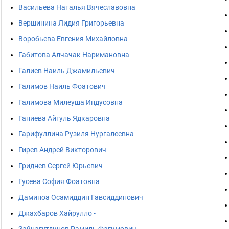
Васильева Наталья Вячеславовна
Вершинина Лидия Григорьевна
Воробьева Евгения Михайловна
Габитова Алчачак Наримановна
Галиев Наиль Джамильевич
Галимов Наиль Фоатович
Галимова Милеуша Индусовна
Ганиева Айгуль Ядкаровна
Гарифуллина Рузиля Нургалеевна
Гирев Андрей Викторович
Гриднев Сергей Юрьевич
Гусева София Фоатовна
Даминоа Осамиддин Гавсиддинович
Джахбаров Хайрулло -