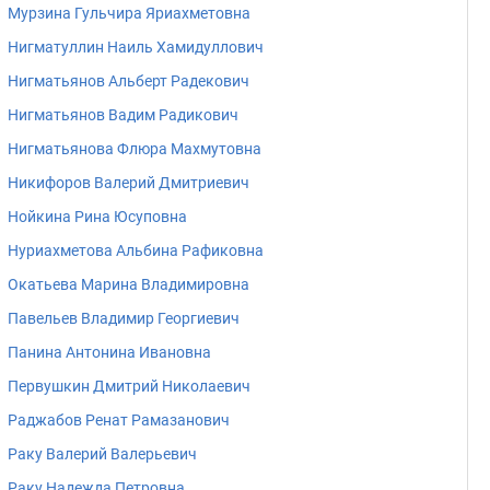
Мурзина Гульчира Яриахметовна
Нигматуллин Наиль Хамидуллович
Нигматьянов Альберт Радекович
Нигматьянов Вадим Радикович
Нигматьянова Флюра Махмутовна
Никифоров Валерий Дмитриевич
Нойкина Рина Юсуповна
Нуриахметова Альбина Рафиковна
Окатьева Марина Владимировна
Павельев Владимир Георгиевич
Панина Антонина Ивановна
Первушкин Дмитрий Николаевич
Раджабов Ренат Рамазанович
Раку Валерий Валерьевич
Раку Надежда Петровна