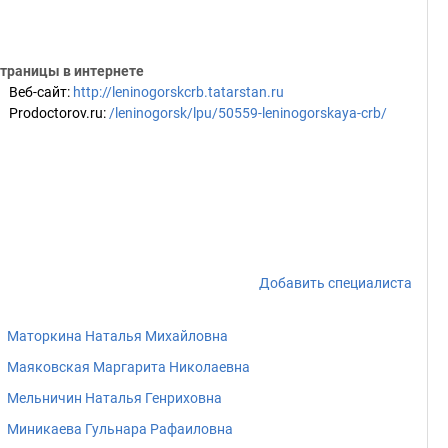
траницы в интернете
Веб-сайт
:
http://leninogorskcrb.tatarstan.ru
Prodoctorov.ru
:
/leninogorsk/lpu/50559-leninogorskaya-crb/
Добавить специалиста
Маторкина Наталья Михайловна
Маяковская Маргарита Николаевна
Мельничин Наталья Генриховна
Миникаева Гульнара Рафаиловна