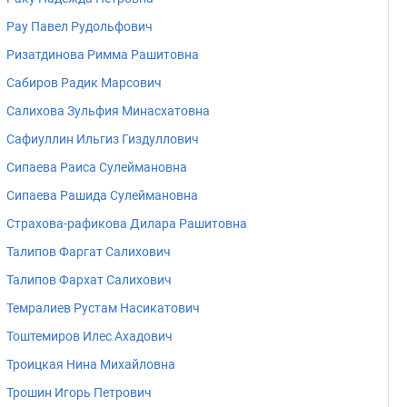
Рау Павел Рудольфович
Ризатдинова Римма Рашитовна
Сабиров Радик Марсович
Салихова Зульфия Минасхатовна
Сафиуллин Ильгиз Гиздуллович
Сипаева Раиса Сулеймановна
Сипаева Рашида Сулеймановна
Страхова-рафикова Дилара Рашитовна
Талипов Фаргат Салихович
Талипов Фархат Салихович
Темралиев Рустам Насикатович
Тоштемиров Илес Ахадович
Троицкая Нина Михайловна
Трошин Игорь Петрович