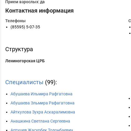
Прием взрослых
: да
Контактная информация
Телефоны
С
(85595) 5-07-35
Структура
Лениногорская ЦРБ
Специалисты
(99):
Абушаева Ильмира Рафгатовна
Абушаева Эльмира Рафагатовна
Айткулова Зухра Аскаралимовна
Анашкина Светлана Сергеевна
Артушев Жасурбек Толонбаевич