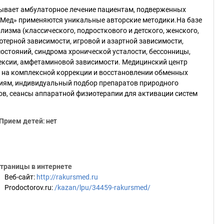
ывает амбулаторное лечение пациентам, подверженных
сМед» применяются уникальные авторские методики.На базе
изма (классического, подросткового и детского, женского,
ютерной зависимости, игровой и азартной зависимости,
состояний, синдрома хронической усталости, бессонницы,
рексии, амфетаминовой зависимости. Медицинский центр
 на комплексной коррекции и восстановлении обменных
риям, индивидуальный подбор препаратов природного
в, сеансы аппаратной физиотерапии для активации систем
Прием детей
:
нет
траницы в интернете
Веб-сайт
:
http://rakursmed.ru
Prodoctorov.ru
:
/kazan/lpu/34459-rakursmed/