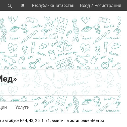
🔔
Вход
/
Регистрация
Республика Татарстан
🔍
Мед»
ции
Услуги
втобусе № 4, 43, 25, 1, 71, выйти на остановке «Метро