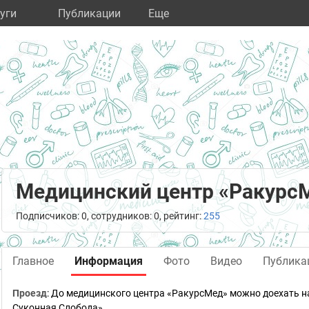
уги
Публикации
Eще
Медицинский центр «Ракурс
Подписчиков: 0, сотрудников: 0, рейтинг:
255
Главное
Информация
Фото
Видео
Публика
Проезд
:
До медицинского центра «РакурсМед» можно доехать на а
Суконная Слобода».