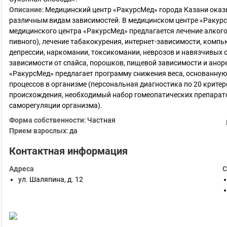
Описание
:
Медицинский центр «РакурсМед» города Казани оказ
различным видам зависимостей. В медицинском центре «Ракур
медицинского центра «РакурсМед» предлагается лечение алкогол
пивного), лечение табакокурения, интернет-зависимости, компь
депрессии, наркомании, токсикомании, неврозов и навязчивых 
зависимости от спайса, порошков, пищевой зависимости и ано
«РакурсМед» предлагает программу снижения веса, основанную
процессов в организме (персональная диагностика по 20 крите
происхождения, необходимый набор гомеопатических препарато
саморегуляции организма).
Форма собственности
:
Частная
Прием взрослых
:
да
Контактная информация
Адреса
С
ул. Шаляпина, д. 12