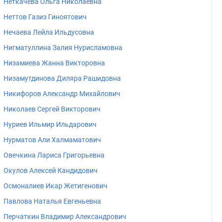
Неткачева Ольга Николаевна
Неттов Газиз Гиноятович
Нечаева Лейла Ильдусовна
Нигматуллина Залия Нурисламовна
Низамиева Жанна Викторовна
Низамутдинова Диляра Рашидовна
Никифоров Александр Михайлович
Николаев Сергей Викторович
Нуриев Ильмир Ильдарович
Нурматов Али Халмаматович
Овечкина Лариса Григорьевна
Окулов Алексей Кандидович
Осмоналиев Икар Жетигенович
Павлова Наталья Евгеньевна
Перчаткин Владимир Александрович