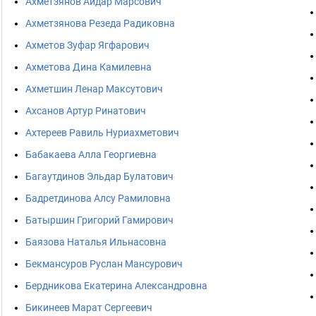
Ахметзянов Айдар Марсович
Ахметзянова Резеда Радиковна
Ахметов Зуфар Ягфарович
Ахметова Дина Камилевна
Ахметшин Ленар Максутович
Ахсанов Артур Ринатович
Ахтереев Равиль Нуриахметович
Бабакаева Алла Георгиевна
Багаутдинов Эльдар Булатович
Бадретдинова Алсу Рамиловна
Батыршин Григорий Гамирович
Баязова Наталья Ильнасовна
Бекмансуров Руслан Мансурович
Бердникова Екатерина Александровна
Бикинеев Марат Сергеевич