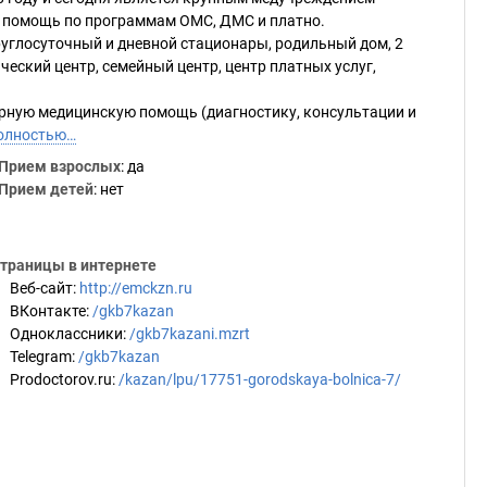
помощь по программам ОМС, ДМС и платно.
углосуточный и дневной стационары, родильный дом, 2
ческий центр, семейный центр, центр платных услуг,
рную медицинскую помощь (диагностику, консультации и
олностью…
Прием взрослых
: да
Прием детей
: нет
траницы в интернете
Веб-сайт
:
http://emckzn.ru
ВКонтакте
:
/gkb7kazan
Одноклассники
:
/gkb7kazani.mzrt
Telegram
:
/gkb7kazan
Prodoctorov.ru
:
/kazan/lpu/17751-gorodskaya-bolnica-7/