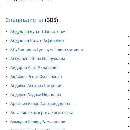
Специалисты
(305):
Абдуллин Булат Шавкатович
Абдуллин Ринат Рафисович
Абубакирова Гульсум Галиахметовна
Аглуллина Элла Ильдусовна
Айдаров Азат Ринатович
Акберов Ренат Фазылович
Андреев Алексей Петрович
Андреев Андрей Иванович
Арефьев Игорь Александрович
Асташина Екатерина Евгеньевна
Ахмедов Рашид Рамазанович