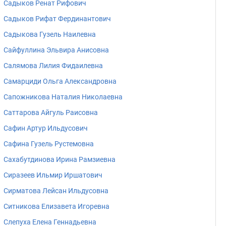
Садыков Ренат Рифович
Садыков Рифат Фердинантович
Садыкова Гузель Наилевна
Сайфуллина Эльвира Анисовна
Салямова Лилия Фидаилевна
Самарциди Ольга Александровна
Сапожникова Наталия Николаевна
Саттарова Айгуль Раисовна
Сафин Артур Ильдусович
Сафина Гузель Рустемовна
Сахабутдинова Ирина Рамзиевна
Сиразеев Ильмир Иршатович
Сирматова Лейсан Ильдусовна
Ситникова Елизавета Игоревна
Слепуха Елена Геннадьевна