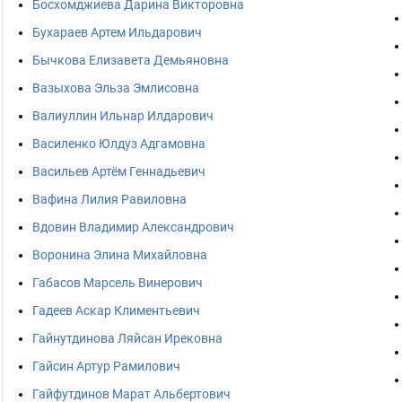
Босхомджиева Дарина Викторовна
Бухараев Артем Ильдарович
Бычкова Елизавета Демьяновна
Вазыхова Эльза Эмлисовна
Валиуллин Ильнар Илдарович
Василенко Юлдуз Адгамовна
Васильев Артём Геннадьевич
Вафина Лилия Равиловна
Вдовин Владимир Александрович
Воронина Элина Михайловна
Габасов Марсель Винерович
Гадеев Аскар Климентьевич
Гайнутдинова Ляйсан Ирековна
Гайсин Артур Рамилович
Гайфутдинов Марат Альбертович