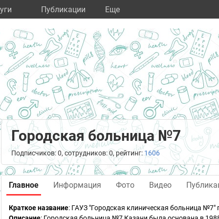
уги
Публикации
Eще
Городская больница №7
Подписчиков: 0, сотрудников: 0, рейтинг:
1606
Главное
Информация
Фото
Видео
Публика
Краткое название
:
ГАУЗ "Городская клиническая больница №7" г
Описание
: Городская больница №7 Казани была основана в 198