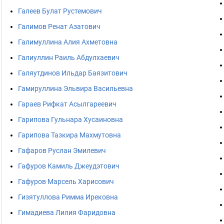
Галеев Булат Рустемович
Галимов Ренат Азатович
Галимуллина Алия Ахметовна
Галиуллин Раиль Абдулхаевич
Галяутдинов Ильдар Баязитович
Гамируллина Эльвира Васильевна
Гараев Рифкат Асылгареевич
Гарипова Гульнара Хусаиновна
Гарипова Тазкира Махмутовна
Гафаров Руслан Эмилевич
Гафуров Камиль Джеудэтович
Гафуров Марсель Харисович
Гизятуллова Римма Ирековна
Гимадиева Лилия Фаридовна