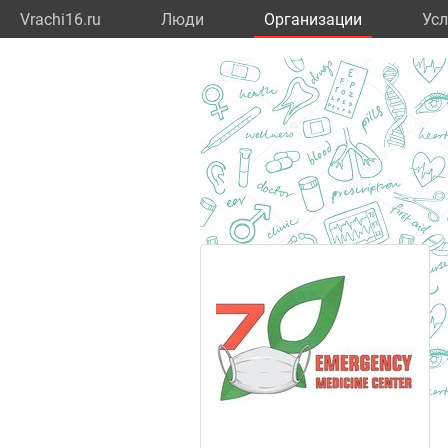
Vrachi16.ru
Люди
Организации
Усл