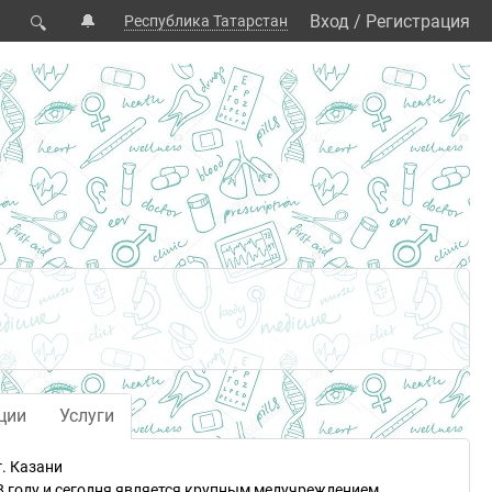
🔔
Вход
/
Регистрация
Республика Татарстан
🔍
ции
Услуги
. Казани
8 году и сегодня является крупным медучреждением