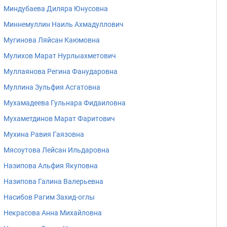
Миндубаева Диляра Юнусовна
Миннемуллин Наиль Ахмадуллович
Мугинова Ляйсан Каюмовна
Мулихов Марат Нурлыахметович
Муллаянова Регина Фанударовна
Муллина Зульфия Асгатовна
Мухамадеева Гульнара Фидаиловна
Мухаметдинов Марат Фаритович
Мухина Равия Гаязовна
Мясоутова Лейсан Ильдаровна
Назипова Альфия Якуповна
Назипова Галина Валерьевна
Насибов Рагим Захид-оглы
Некрасова Анна Михайловна