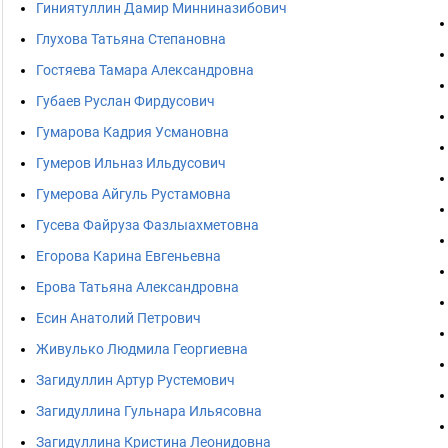
Гиниятуллин Дамир Минниназибович
Глухова Татьяна Степановна
Гостяева Тамара Александровна
Губаев Руслан Фирдусович
Гумарова Кадрия Усмановна
Гумеров Ильназ Ильдусович
Гумерова Айгуль Рустамовна
Гусева Файруза Фазлыахметовна
Егорова Карина Евгеньевна
Ерова Татьяна Александровна
Есин Анатолий Петрович
Живулько Людмила Георгиевна
Загидуллин Артур Рустемович
Загидуллина Гульнара Ильясовна
Загидуллина Кристина Леонидовна