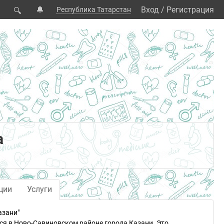
🔔
Вход
/
Регистрация
Республика Татарстан
🔍
а
ции
Услуги
азани"
тся в Ново-Савиновском районе города Казани. Это