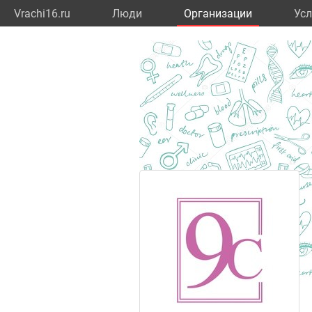
Vrachi16.ru
Люди
Организации
Усл