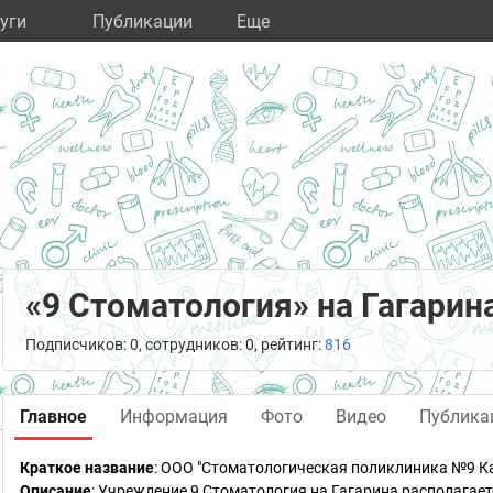
уги
Публикации
Eще
«9 Стоматология» на Гагарин
Подписчиков: 0, сотрудников: 0, рейтинг:
816
Главное
Информация
Фото
Видео
Публика
Краткое название
:
ООО "Стоматологическая поликлиника №9 К
Описание
: Учреждение 9 Стоматология на Гагарина располагае