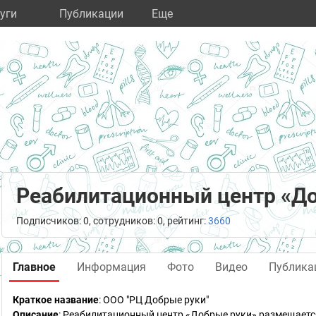
уги
Публикации
Eще
Реабилитационный центр «Д
Подписчиков: 0, сотрудников: 0, рейтинг:
3660
Главное
Информация
Фото
Видео
Публика
Краткое название
:
ООО "РЦ Добрые руки"
Описание
: Реабилитационный центр «Добрые руки» размещается