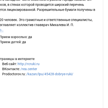
ков, в стенах которой проводится широкий перечень
яется лицензированной. Разрешительные бумаги получены в
20 человек. Это грамотные и ответственные специалисты,
зглавляет коллектив главврач Михалева И. П.
ю…
Прием взрослых
: да
Прием детей
: да
траницы в интернете
Веб-сайт
:
http://rcruki.ru
ВКонтакте
:
/rea.center
Prodoctorov.ru
:
/kazan/lpu/45428-dobrye-ruki/