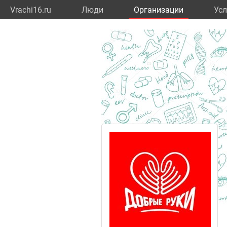
Vrachi16.ru
Люди
Организации
Усл