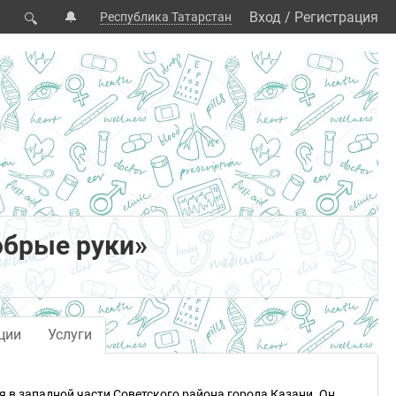
🔔
Вход
/
Регистрация
Республика Татарстан
🔍
обрые руки»
ции
Услуги
 в западной части Советского района города Казани. Он