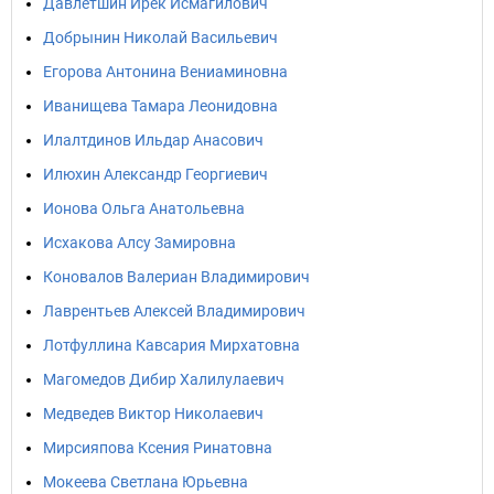
Давлетшин Ирек Исмагилович
Добрынин Николай Васильевич
Егорова Антонина Вениаминовна
Иванищева Тамара Леонидовна
Илалтдинов Ильдар Анасович
Илюхин Александр Георгиевич
Ионова Ольга Анатольевна
Исхакова Алсу Замировна
Коновалов Валериан Владимирович
Лаврентьев Алексей Владимирович
Лотфуллина Кавсария Мирхатовна
Магомедов Дибир Халилулаевич
Медведев Виктор Николаевич
Мирсияпова Ксения Ринатовна
Мокеева Светлана Юрьевна