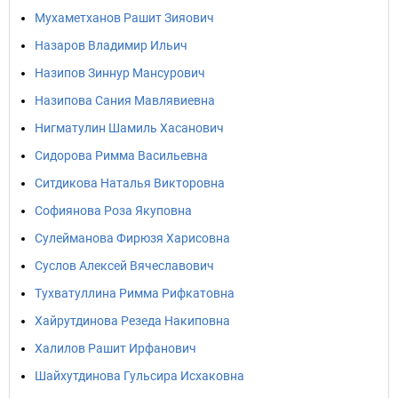
Мухаметханов Рашит Зияович
Назаров Владимир Ильич
Назипов Зиннур Мансурович
Назипова Сания Мавлявиевна
Нигматулин Шамиль Хасанович
Сидорова Римма Васильевна
Ситдикова Наталья Викторовна
Софиянова Роза Якуповна
Сулейманова Фирюзя Харисовна
Суслов Алексей Вячеславович
Тухватуллина Римма Рифкатовна
Хайрутдинова Резеда Накиповна
Халилов Рашит Ирфанович
Шайхутдинова Гульсира Исхаковна