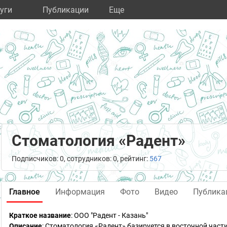
уги
Публикации
Eще
Стоматология «Радент»
Подписчиков: 0, сотрудников: 0, рейтинг:
567
Главное
Информация
Фото
Видео
Публика
Краткое название
:
ООО "Радент - Казань"
Описание
: Стоматология «Радент» базируется в восточной част