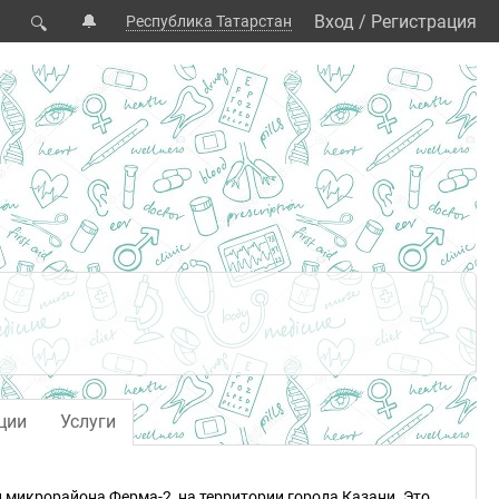
🔔
Вход
/
Регистрация
Республика Татарстан
🔍
ции
Услуги
и микрорайона Ферма-2, на территории города Казани. Это