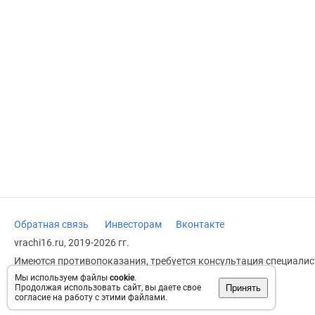
Обратная связь
Инвесторам
Вконтакте
vrachi16.ru, 2019-2026 гг.
Имеются противопоказания, требуется консультация специалист
заменяет прием врача.
Мы используем файлы
cookie
.
Принять
Продолжая использовать сайт, вы даете свое
Возрастное ограничение: 18+
согласие на работу с этими файлами.