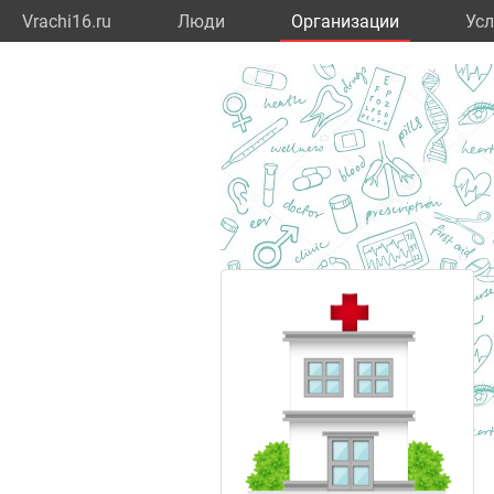
Vrachi16.ru
Люди
Организации
Усл