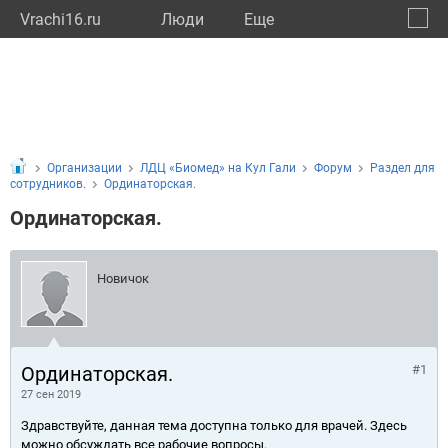
Vrachi16.ru
Люди
Eще
🔔
Респу
🔍
Организации
ЛДЦ «Биомед» на Кул Гали
Форум
Раздел для
сотрудников.
Ординаторская.
Ординаторская.
Новичок
Ординаторская.
#1
27 сен 2019
Здравствуйте, данная тема доступна только для врачей. Здесь
можно обсуждать все рабочие вопросы.