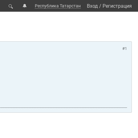
🔔
Вход
/
Регистрация
Республика Татарстан
🔍
#1