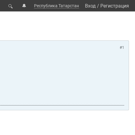
🔔
Вход
/
Регистрация
Республика Татарстан
🔍
#1