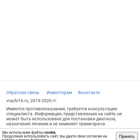
Обратная связь
Инвесторам
Вконтакте
vrachi16.ru, 2019-2026 гг.
Имеются противопоказания, требуется консультация
специалиста. Информация, представленная на сайте, не
может быть использована для постановки диагноза,
назначения лечения и не заменяет прием врача.
Возрастное ограничение: 18+
Мы используем файлы
cookie
.
Принять
Продолжая использовать сайт, вы даете свое согласие на