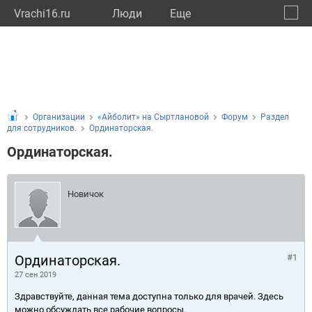
Vrachi16.ru
Люди
Eще
🔔
Респу
🔍
Организации
«Айболит» на Сыртлановой
Форум
Раздел
для сотрудников.
Ординаторская.
Ординаторская.
Новичок
Ординаторская.
#1
27 сен 2019
Здравствуйте, данная тема доступна только для врачей. Здесь
можно обсуждать все рабочие вопросы.