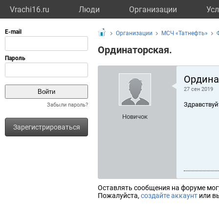
Vrachi16.ru
Люди
Организации
Усл
Организации
МСЧ «Татнефть»
Ординаторская.
Ордина
27 сен 2019
Здравствуй
Забыли пароль?
Новичок
Зарегистрироваться
Оставлять сообщения на форуме мог
Пожалуйста,
создайте аккаунт
или вы