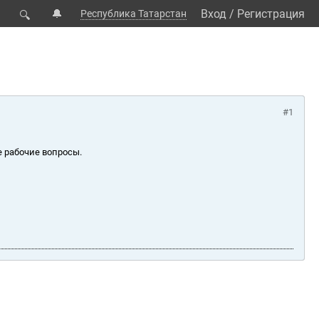
🔔
Вход
/
Регистрация
Республика Татарстан
🔍
#1
е рабочие вопросы.