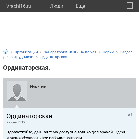
Vrachi16.ru
Люди
Eще
🔔
Респу
🔍
Организации
Лаборатория «KDL» на Камая
Форум
Раздел
для сотрудников.
Ординаторская.
Ординаторская.
Новичок
Ординаторская.
#1
27 сен 2019
Здравствуйте, данная тема доступна только для врачей. Здесь
можно обсуждать все рабочие вопросы.