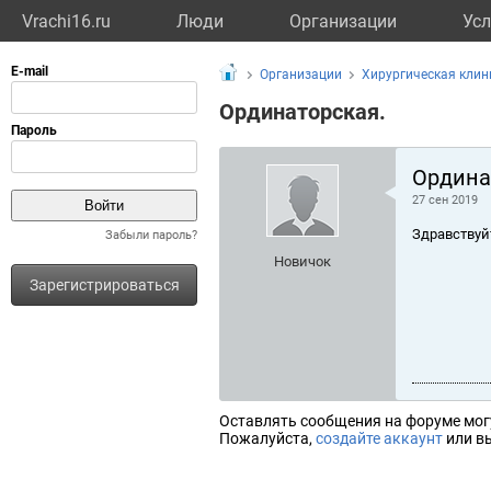
Vrachi16.ru
Люди
Организации
Усл
Организации
Хирургическая клин
Ординаторская.
Ордина
27 сен 2019
Здравствуй
Забыли пароль?
Новичок
Зарегистрироваться
Оставлять сообщения на форуме мог
Пожалуйста,
создайте аккаунт
или вы