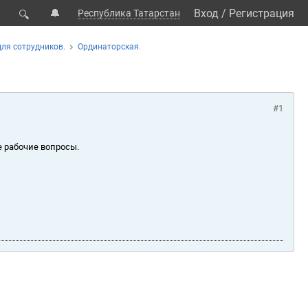
🔔
Вход
/
Регистрация
Республика Татарстан
🔍
для сотрудников.
Ординаторская.
#1
е рабочие вопросы.