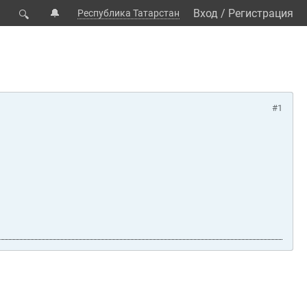
🔔
Вход
/
Регистрация
Республика Татарстан
🔍
#1