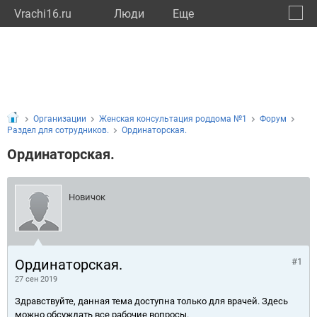
Vrachi16.ru
Люди
Eще
🔔
Респу
🔍
Организации
Женская консультация роддома №1
Форум
Раздел для сотрудников.
Ординаторская.
Ординаторская.
Новичок
Ординаторская.
#1
27 сен 2019
Здравствуйте, данная тема доступна только для врачей. Здесь
можно обсуждать все рабочие вопросы.