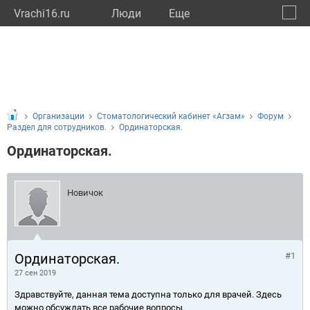
Vrachi16.ru
Люди
Eще
🔔
Респу
🔍
Организации
Стоматологический кабинет «Агзам»
Форум
Раздел для сотрудников.
Ординаторская.
Ординаторская.
Новичок
Ординаторская.
#1
27 сен 2019
Здравствуйте, данная тема доступна только для врачей. Здесь
можно обсуждать все рабочие вопросы.