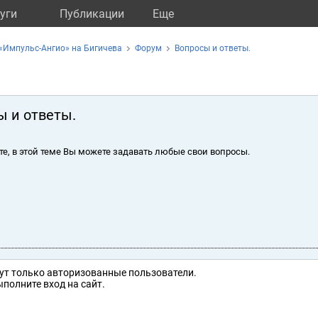
уги
Публикации
Eще
«Импульс-Ангио» на Бигичева
Форум
Вопросы и ответы.
ы и ответы.
те, в этой теме Вы можете задавать любые свои вопросы.
ут только авторизованные пользователи.
полните вход на сайт.