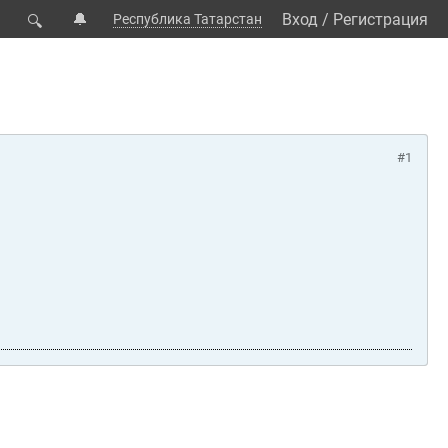
🔔
Вход
/
Регистрация
Республика Татарстан
🔍
#1