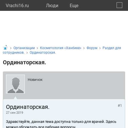
Vrachi16.ru
Люди
Eще
🔔
Респу
🔍
Организации
Косметология «Ханбике»
Форум
Раздел для
сотрудников.
Ординаторская.
Ординаторская.
Новичок
Ординаторская.
#1
27 сен 2019
Здравствуйте, данная тема доступна только для врачей. Здесь
можно обсуждать все рабочие вопросы.