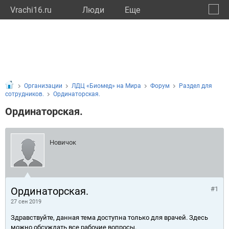
Vrachi16.ru
Люди
Eще
🔔
Респу
🔍
Организации
ЛДЦ «Биомед» на Мира
Форум
Раздел для
сотрудников.
Ординаторская.
Ординаторская.
Новичок
Ординаторская.
#1
27 сен 2019
Здравствуйте, данная тема доступна только для врачей. Здесь
можно обсуждать все рабочие вопросы.