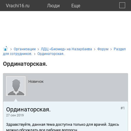
Vrachi16.ru
Люди
Eще
🔔
Респу
🔍
Организации
ЛДЦ «Биомед» на Назарбаева
Форум
Раздел
для сотрудников.
Ординаторская.
Ординаторская.
Новичок
Ординаторская.
#1
27 сен 2019
Здравствуйте, данная тема доступна только для врачей. Здесь
можно обсуждать все рабочие вопросы.