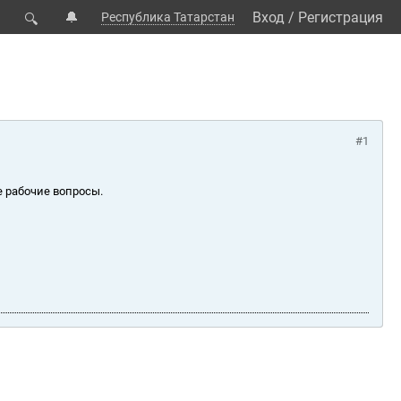
🔔
Вход
/
Регистрация
Республика Татарстан
🔍
#1
е рабочие вопросы.